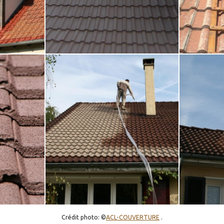
Crédit photo: ©
ACL-COUVERTURE
.