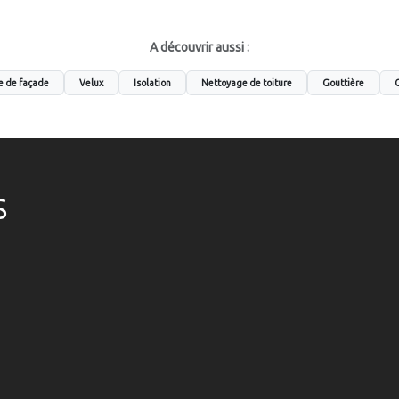
A découvrir aussi :
e de façade
Velux
Isolation
Nettoyage de toiture
Gouttière
C
S