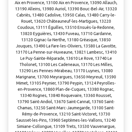
Aix en Provence, 13100 Aix en Provence, 13090 Allauch,
13190 Alleins, 13980 Auriol, 13390 Bouc-Bel-Air, 13320
Cabriès, 13480 Cadolive, 13950 Calas, 13480 Carry-le-
Rouet, 13620 Châteauneuf-les-Martigues, 13220
Coudoux, 13111 Éguilles, 13510 Ensuès-la-Redonne,
13820 Eyguières, 13430 Fuveau, 13710 Gardanne,
13120 Gignac-la-Nerthe, 13180 Gréasque, 13850
Jouques, 13490 La Fare-les-Oliviers, 13580 La Gavotte,
13170 La Penne-sur-Huveaune, 13821 Lambesc, 13410
Le Puy-Sainte-Réparade, 13610 Le Rove, 13740 Le
Tholonet, 13100 Les Cadeneaux, 13170 Les Milles,
13290 Les Pennes-Mirabeau, 13170 Luynes, 13080
Marignane, 13700 Meyrargues, 13650 Meyreuil, 13590
Mimet, 13105 Peynier, 13790 Peypin, 13124 Peyrolles-
en-Provence, 13860 Plan-de-Cuques, 13380 Rognac,
13340 Rognes, 13840 Roquevaire, 13360 Rousset,
13790 Saint-Andiol, 13670 Saint-Cannat, 13760 Saint-
Chamas, 13250 Saint-Marc-Jaumegarde, 13100 Saint-
Rémy-de-Provence, 13210 Saint-Victoret, 13730
Sausset-les-Pins, 13960 Septèmes-les-Vallons, 13240
Simiane-Collongue, 13109 Trets, 13530 Vauvenargue,